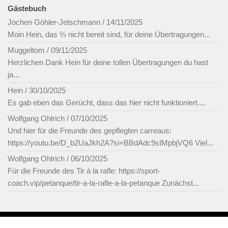
Gästebuch
Jochen Göhler-Jetschmann
/
14/11/2025
Moin Hein, das ⅔ nicht bereit sind, für deine Übertragungen...
Muggeltom
/
09/11/2025
Herzlichen Dank Hein für deine tollen Übertragungen du hast
ja...
Hein
/
30/10/2025
Es gab eben das Gerücht, dass das hier nicht funktioniert....
Wolfgang Ohlrich
/
07/10/2025
Und hier für die Freunde des gepflegten carreaus:
https://youtu.be/D_b2UaJkh2A?si=BBdAdc9sIMpbjVQ6 Viel...
Wolfgang Ohlrich
/
06/10/2025
Für die Freunde des Tir à la rafle: https://sport-
coach.vip/petanque/tir-a-la-rafle-a-la-petanque Zunächst...