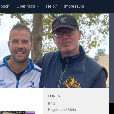
ebuch
Über Mich
Help?
Impressum
FOREN
B4U
Regeln und Mehr