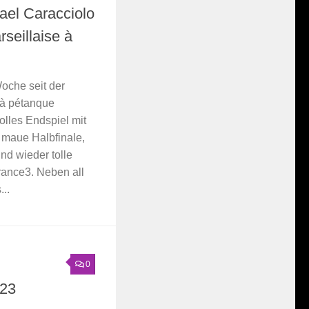
fael Caracciolo
rseillaise à
oche seit der
 à pétanque
olles Endspiel mit
 maue Halbfinale,
nd wieder tolle
ance3. Neben all
..
0
023