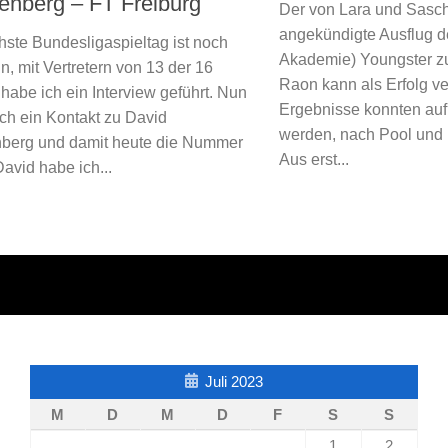
enberg – FT Freiburg
Der von Lara und Sasc
angekündigte Ausflug d
hste Bundesligaspieltag ist noch
Akademie) Youngster z
n, mit Vertretern von 13 der 16
Raon kann als Erfolg v
habe ich ein Interview geführt. Nun
Ergebnisse konnten auf
ich ein Kontakt zu David
werden, nach Pool und
berg und damit heute die Nummer
Aus erst...
David habe ich...
Juli 2023
M
D
M
D
F
S
S
1
2