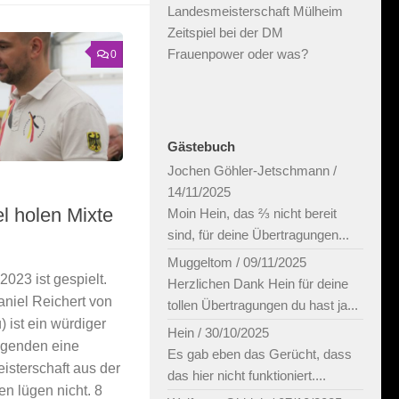
Landesmeisterschaft Mülheim
Zeitspiel bei der DM
Frauenpower oder was?
0
Gästebuch
Jochen Göhler-Jetschmann
/
14/11/2025
l holen Mixte
Moin Hein, das ⅔ nicht bereit
sind, für deine Übertragungen...
Muggeltom
/
09/11/2025
2023 ist gespielt.
Herzlichen Dank Hein für deine
niel Reichert von
tollen Übertragungen du hast ja...
 ist ein würdiger
Hein
/
30/10/2025
olgenden eine
Es gab eben das Gerücht, dass
isterschaft aus der
das hier nicht funktioniert....
en lügen nicht. 8