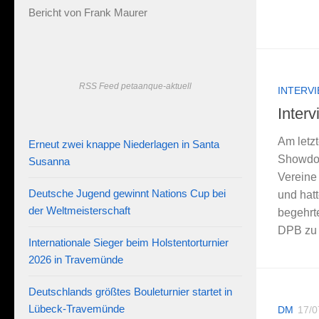
Bericht von Frank Maurer
RSS Feed petaanque-aktuell
INTERV
Inter
Am letz
Erneut zwei knappe Niederlagen in Santa
Showdow
Susanna
Vereine
Deutsche Jugend gewinnt Nations Cup bei
und hat
der Weltmeisterschaft
begehrte
DPB zu e
Internationale Sieger beim Holstentorturnier
2026 in Travemünde
Deutschlands größtes Bouleturnier startet in
Lübeck-Travemünde
DM
17/0