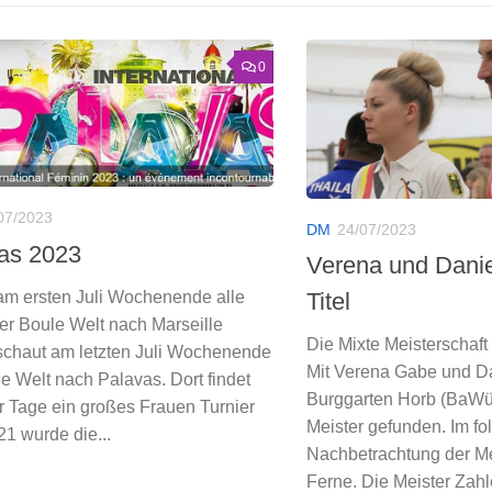
0
07/2023
DM
24/07/2023
as 2023
Verena und Danie
am ersten Juli Wochenende alle
Titel
er Boule Welt nach Marseille
Die Mixte Meisterschaft 
schaut am letzten Juli Wochenende
Mit Verena Gabe und Da
e Welt nach Palavas. Dort findet
Burggarten Horb (BaWü)
r Tage ein großes Frauen Turnier
Meister gefunden. Im f
021 wurde die...
Nachbetrachtung der Me
Ferne. Die Meister Zahl