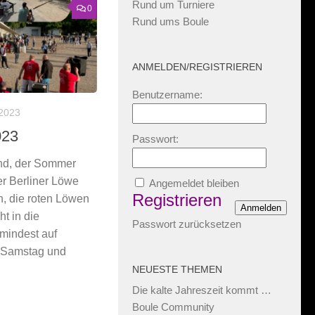
Rund um Turniere
0
Rund ums Boule
ANMELDEN/REGISTRIEREN
Benutzername:
/2023
023
Passwort:
and, der Sommer
r Berliner Löwe
Angemeldet bleiben
Registrieren
n, die roten Löwen
Anmelden
ht in die
Passwort zurücksetzen
mindest auf
 Samstag und
NEUESTE THEMEN
Die kalte Jahreszeit kommt …
Boule Community