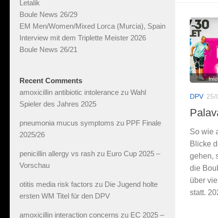
Letalik
Boule News 26/29
EM Men/Women/Mixed Lorca (Murcia), Spain
Interview mit dem Triplette Meister 2026
Boule News 26/21
Recent Comments
amoxicillin antibiotic intolerance
zu
Wahl
DPV
25/
Spieler des Jahres 2025
Palav
pneumonia mucus symptoms
zu
PPF Finale
So wie 
2025/26
Blicke d
penicillin allergy vs rash
zu
Euro Cup 2025 –
gehen, 
Vorschau
die Boul
über vie
otitis media risk factors
zu
Die Jugend holte
statt. 2
ersten WM Titel für den DPV
amoxicillin interaction concerns
zu
EC 2025 –