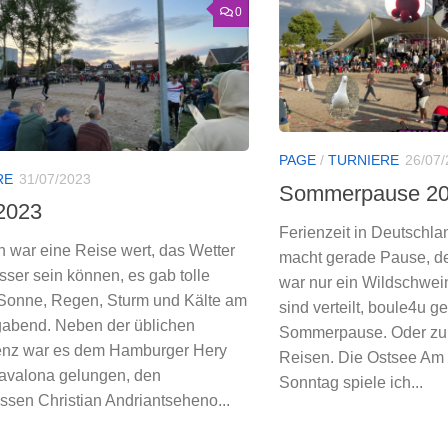
0
PAGE
/
TURNIERE
26/07
RE
31/07/2023
Sommerpause 2
2023
Ferienzeit in Deutschl
 war eine Reise wert, das Wetter
macht gerade Pause, de
sser sein können, es gab tolle
war nur ein Wildschwei
 Sonne, Regen, Sturm und Kälte am
sind verteilt, boule4u ge
abend. Neben der üblichen
Sommerpause. Oder zu
nz war es dem Hamburger Hery
Reisen. Die Ostsee Am
avalona gelungen, den
Sonntag spiele ich...
sen Christian Andriantseheno...