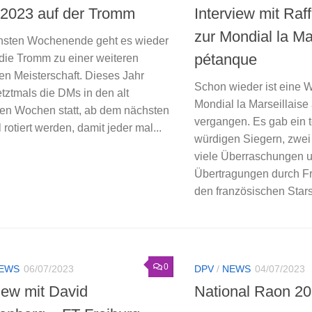
 2023 auf der Tromm
Interview mit Raf
zur Mondial la Ma
sten Wochenende geht es wieder
pétanque
 die Tromm zu einer weiteren
en Meisterschaft. Dieses Jahr
Schon wieder ist eine W
etztmals die DMs in den alt
Mondial la Marseillaise
en Wochen statt, ab dem nächsten
vergangen. Es gab ein t
l rotiert werden, damit jeder mal...
würdigen Siegern, zwei
viele Überraschungen u
Übertragungen durch Fr
den französischen Stars.
0
IEWS
06/07/2023
DPV
/
NEWS
04/07/2023
view mit David
National Raon 2