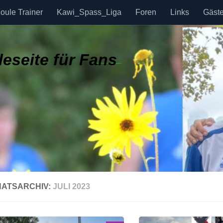
oule Trainer
Kawi_Spass_Liga
Foren
Links
Gäst
eseite für Fans
ATSARCHIV:
JULI 2023