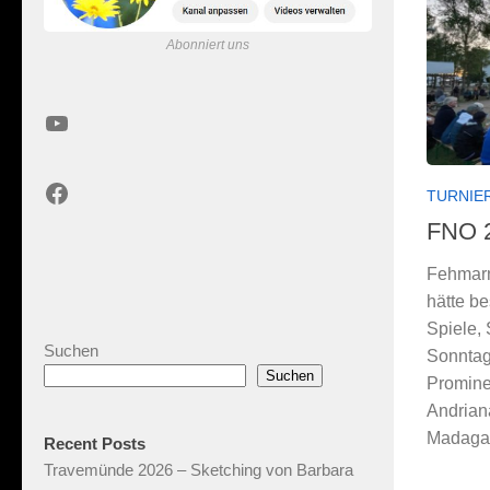
Abonniert uns
YouTube
Facebook
TURNIE
FNO 
Fehmarn
hätte be
Spiele,
Suchen
Sonntag
Suchen
Promine
Andrian
Madagas
Recent Posts
Travemünde 2026 – Sketching von Barbara