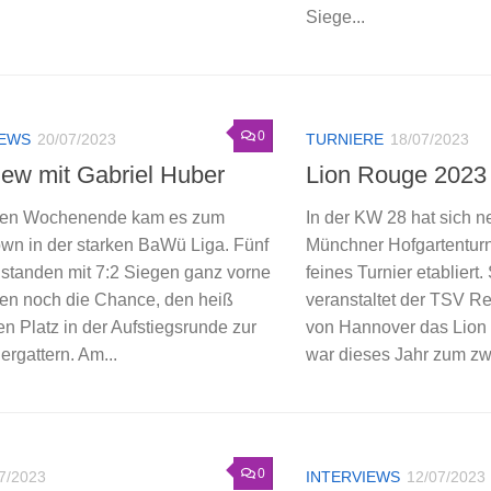
Siege...
0
IEWS
20/07/2023
TURNIERE
18/07/2023
view mit Gabriel Huber
Lion Rouge 2023
ten Wochenende kam es zum
In der KW 28 hat sich 
n in der starken BaWü Liga. Fünf
Münchner Hofgartenturni
 standen mit 7:2 Siegen ganz vorne
feines Turnier etabliert.
ten noch die Chance, den heiß
veranstaltet der TSV R
n Platz in der Aufstiegsrunde zur
von Hannover das Lion
rgattern. Am...
war dieses Jahr zum zwe
0
7/2023
INTERVIEWS
12/07/2023