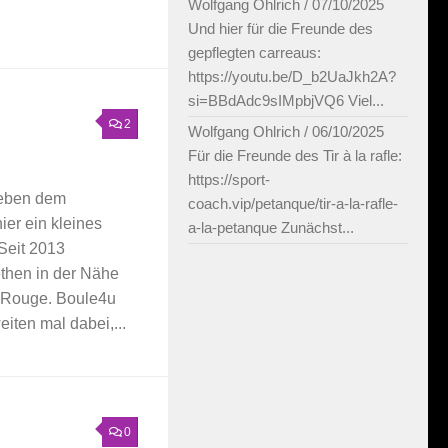
Wolfgang Ohlrich
/
07/10/2025
Und hier für die Freunde des
gepflegten carreaus:
https://youtu.be/D_b2UaJkh2A?
si=BBdAdc9sIMpbjVQ6 Viel...
2
Wolfgang Ohlrich
/
06/10/2025
Für die Freunde des Tir à la rafle:
https://sport-
neben dem
coach.vip/petanque/tir-a-la-rafle-
er ein kleines
a-la-petanque Zunächst...
 Seit 2013
ethen in der Nähe
 Rouge. Boule4u
iten mal dabei,...
0