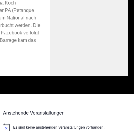
ha Koch
er PA (Petanque
um National nach
erbucht werden. Die
 Facebook verfolgt
 Barrage kam das
Anstehende Veranstaltungen
Es sind keine anstehenden Veranstaltungen vorhanden.
Hinweis