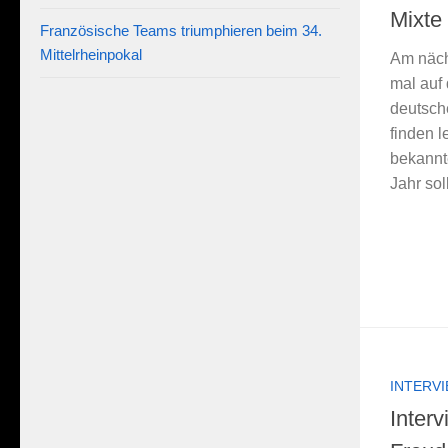
Mixte
Französische Teams triumphieren beim 34.
Mittelrheinpokal
Am näch
mal auf
deutsch
finden l
bekannt
Jahr sol
INTERV
Inter