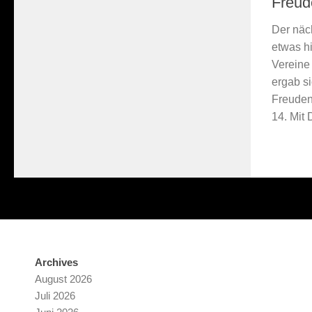
Freud
Der näc
etwas hi
Vereine 
ergab s
Freuden
14. Mit 
Archives
August 2026
Juli 2026