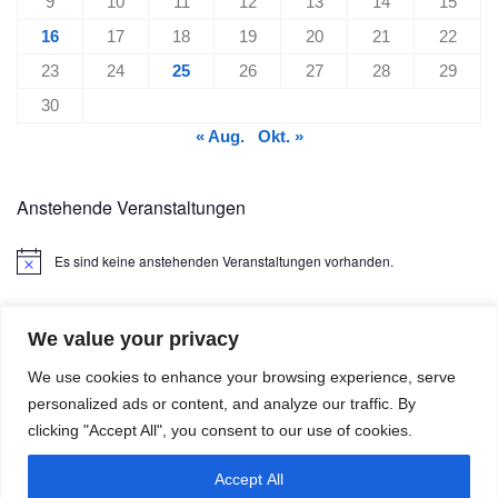
9
10
11
12
13
14
15
16
17
18
19
20
21
22
23
24
25
26
27
28
29
30
« Aug.
Okt. »
Anstehende Veranstaltungen
Es sind keine anstehenden Veranstaltungen vorhanden.
Hinweis
We value your privacy
We use cookies to enhance your browsing experience, serve
personalized ads or content, and analyze our traffic. By
clicking "Accept All", you consent to our use of cookies.
Boule4U © 2026. Alle Rechte vorbehalten.
Präsentiert von
- Entworfen mit dem
Hueman-Theme
Accept All