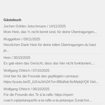
Gästebuch
Jochen Göhler-Jetschmann
/
14/11/2025
Moin Hein, das ⅔ nicht bereit sind, für deine Übertragungen...
Muggeltom
/
09/11/2025
Herzlichen Dank Hein für deine tollen Übertragungen du hast
ja...
Hein
/
30/10/2025
Es gab eben das Gerücht, dass das hier nicht funktioniert....
Wolfgang Ohlrich
/
07/10/2025
Und hier für die Freunde des gepflegten carreaus:
https://youtu.be/D_b2UaJkh2A?si=BBdAdc9sIMpbjVQ6 Viel...
Wolfgang Ohlrich
/
06/10/2025
Für die Freunde des Tir à la rafle: https://sport-
coach.vip/petanque/tir-a-la-rafle-a-la-petanque Zunächst...