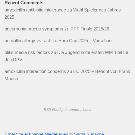
Recent Comments
amoxicillin antibiotic intolerance
zu
Wahl Spieler des Jahres
2025
pneumonia mucus symptoms
zu
PPF Finale 2025/26
penicillin allergy vs rash
zu
Euro Cup 2025 – Vorschau
otitis media risk factors
zu
Die Jugend holte ersten WM Titel für
den DPV
amoxicillin interaction concerns
zu
EC 2025 – Bericht von Frank
Maurer
RSS Feed petaanque-aktuell
Erneut zwei knappe Niederlagen in Santa Susanna