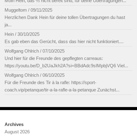
Moin Hein, das ⅔ nicht bereit sind, für deine Übertragungen...
Muggeltom
/
09/11/2025
Herzlichen Dank Hein für deine tollen Übertragungen du hast
ja...
Hein
/
30/10/2025
Es gab eben das Gerücht, dass das hier nicht funktioniert....
Wolfgang Ohlrich
/
07/10/2025
Und hier für die Freunde des gepflegten carreaus:
https://youtu.be/D_b2UaJkh2A?si=BBdAdc9sIMpbjVQ6 Viel...
Wolfgang Ohlrich
/
06/10/2025
Für die Freunde des Tir à la rafle: https://sport-
coach.vip/petanque/tir-a-la-rafle-a-la-petanque Zunächst...
Archives
August 2026