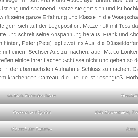
 ist eng und spannend. Matze steigert sich und ist hochk
wirft seine ganze Erfahrung und Klasse in die Waagscha
teigern sich auf der Legeposition. Matze holt mit Tess d
tte und schreit seine Anspannung heraus. Frank und Ab
ch hinten, Peter (Pete) legt zwei ins Aus, die Düsseldorfe
 mit einem Sechser Aus zu machen, aber Marco Lonken
reffen einige ihrer flachen Schüsse nicht und geben so 
, in der übernächsten Aufnahme Schluss zu machen. Da
em krachenden Carreau, die Freude ist riesengroß, Horb 
die letzte Partie des Jahres
Geschafft
Rechnen und Spielen
Volle Konzentration, Tob
0:2 nach den Tripletten
Anna