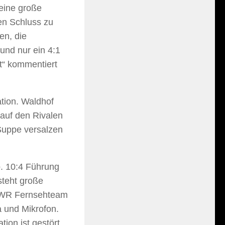
eine große
en Schluss zu
en, die
und nur ein 4:1
ht“ kommentiert
tion. Waldhof
t auf den Rivalen
 Suppe versalzen
b. 10:4 Führung
steht große
 SWR Fernsehteam
 und Mikrofon.
tion ist gestört.