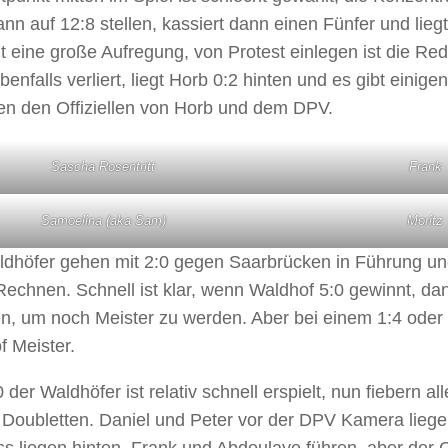
nn auf 12:8 stellen, kassiert dann einen Fünfer und liegt
t eine große Aufregung, von Protest einlegen ist die R
benfalls verliert, liegt Horb 0:2 hinten und es gibt einig
en den Offiziellen von Horb und dem DPV.
Sascha Rosentritt
Frank
Samoelina (aka Sam)
Moritz
ldhöfer gehen mit 2:0 gegen Saarbrücken in Führung un
echnen. Schnell ist klar, wenn Waldhof 5:0 gewinnt, da
en, um noch Meister zu werden. Aber bei einem 1:4 oder
f Meister.
 der Waldhöfer ist relativ schnell erspielt, nun fiebern all
 Doubletten. Daniel und Peter vor der DPV Kamera liege
s liegen hinten, Frank und Abdoulaye führen, aber der 