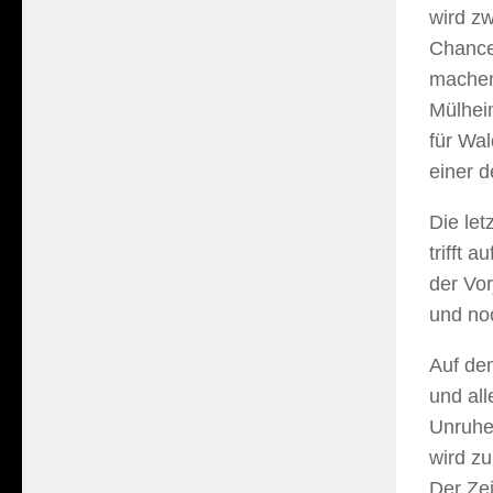
wird z
Chance
machen
Mülheim
für Wal
einer d
Die let
trifft 
der Vo
und noc
Auf dem
und all
Unruhe
wird z
Der Zei