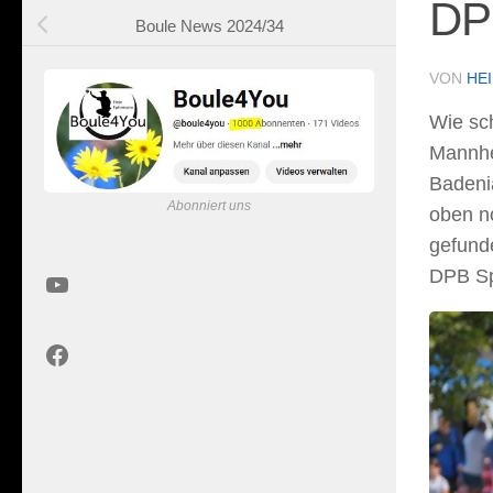
DP
Boule News 2024/34
VON
HE
Wie sch
Mannhei
Badeni
Abonniert uns
oben n
gefund
DPB Sp
YouTube
Facebook