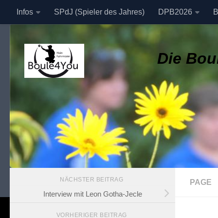
Infos
SPdJ (Spieler des Jahres)
DPB2026
B
Zum Inhalt springen
Datenschutzerklärung
Die Boul
NÄCHSTER BEITRAG
PAGE
Interview mit Leon Gotha-Jecle
VORHERIGER BEITRAG