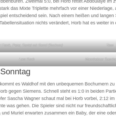
bbenbüren. Zweimal 5:0, bei Horb rettet Abdoulaye im zw
tark das Mixte Triplette mehrfach vor einer Niederlage
Spiel entscheidend sein. Nach einem heißen und langen
Tabellensituation nichts verändert, Horb hat es weiter in
r Frank, Peter, Daniel mit Bernd (Bochum)
Tess
Lara Koch
Mannheimer Sascha
 Sonntag
kommt es Waldhof mit den unbequemen Bochumern zu 
Horb gegen Siemens. Schnell steht es 1:0 in beiden Parti
er Sascha Wagner schaut mal bei Horb vorbei, 2:12 im M
te was gehen. Die Spieler sind nicht nur freundschaftli
 und Muriel erwarten zusammen ein Baby, der eine ode