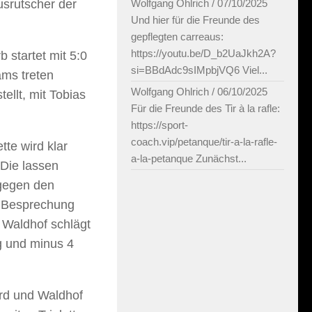
srutscher der
Wolfgang Ohlrich
/
07/10/2025
Und hier für die Freunde des
gepflegten carreaus:
https://youtu.be/D_b2UaJkh2A?
 startet mit 5:0
si=BBdAdc9sIMpbjVQ6 Viel...
ams treten
Wolfgang Ohlrich
/
06/10/2025
ellt, mit Tobias
Für die Freunde des Tir à la rafle:
https://sport-
coach.vip/petanque/tir-a-la-rafle-
tte wird klar
a-la-petanque Zunächst...
 Die lassen
 gegen den
r Besprechung
. Waldhof schlägt
eg und minus 4
rd und Waldhof