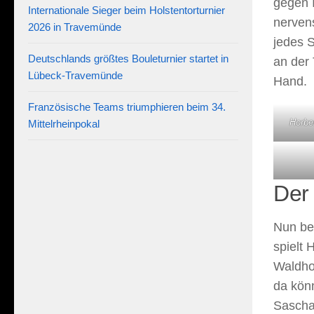
gegen I
Internationale Sieger beim Holstentorturnier
nervens
2026 in Travemünde
jedes 
Deutschlands größtes Bouleturnier startet in
an der 
Lübeck-Travemünde
Hand.
Französische Teams triumphieren beim 34.
Horbe
Mittelrheinpokal
Der
Nun be
spielt 
Waldhof
da könn
Sascha