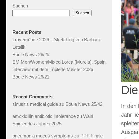
Suchen
Suchen
Recent Posts
Travemünde 2026 – Sketching von Barbara
Letalik
Boule News 26/29
EM Men/Women/Mixed Lorca (Murcia), Spain
Interview mit dem Triplette Meister 2026
Boule News 26/21
Die
Recent Comments
sinusitis medical guide
zu
Boule News 25/42
In den 
Jahr l
amoxicillin antibiotic intolerance
zu
Wahl
spielte
Spieler des Jahres 2025
Ausgang
pneumonia mucus symptoms
zu
PPF Finale