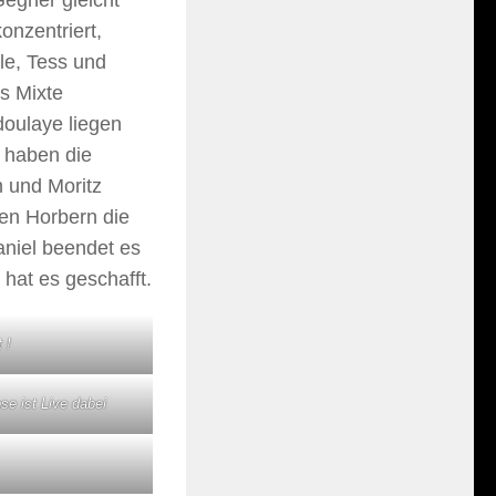
onzentriert,
le, Tess und
as Mixte
doulaye liegen
r haben die
 und Moritz
den Horbern die
niel beendet es
hat es geschafft.
 !
se ist Live dabei