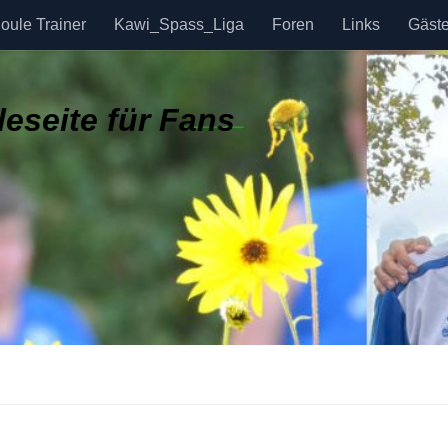
oule Trainer
Kawi_Spass_Liga
Foren
Links
Gäst
eseite für Fans