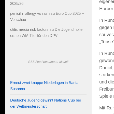
eigene
2025/26
Horber 
penicillin allergy vs rash
zu
Euro Cup 2025 –
Vorschau
In Rund
gegen 
otitis media risk factors
zu
Die Jugend holte
souverä
ersten WM Titel für den DPV
„Tobse“
In Rund
gewonne
RSS Feed petaanque-aktuell
Daniel,
starken
und die
Erneut zwei knappe Niederlagen in Santa
Susanna
Freibur
Spiele 
Deutsche Jugend gewinnt Nations Cup bei
der Weltmeisterschaft
Mit Ru