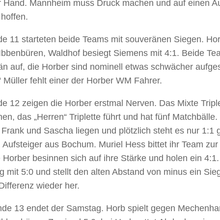
r Hand. Mannheim muss Druck machen und auf einen Au
hoffen.
e 11 starteten beide Teams mit souveränen Siegen. Horb
Ibbenbüren, Waldhof besiegt Siemens mit 4:1. Beide Te
n auf, die Horber sind nominell etwas schwächer aufgest
 Müller fehlt einer der Horber WM Fahrer.
e 12 zeigen die Horber erstmal Nerven. Das Mixte Triple
n, das „Herren“ Triplette führt und hat fünf Matchbälle.
 Frank und Sascha liegen und plötzlich steht es nur 1:1
 Aufsteiger aus Bochum. Muriel Hess bittet ihr Team zu
 Horber besinnen sich auf ihre Stärke und holen ein 4:1
g mit 5:0 und stellt den alten Abstand von minus ein Si
Differenz wieder her.
nde 13 endet der Samstag. Horb spielt gegen Mechenha