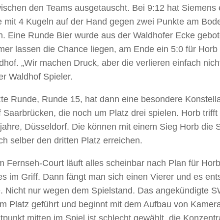
wischen den Teams ausgetauscht. Bei 9:12 hat Siemens 
 mit 4 Kugeln auf der Hand gegen zwei Punkte am Bod
. Eine Runde Bier wurde aus der Waldhofer Ecke gebot
er lassen die Chance liegen, am Ende ein 5:0 für Horb 
dhof. „Wir machen Druck, aber die verlieren einfach nic
er Waldhof Spieler.
zte Runde, Runde 15, hat dann eine besondere Konstella
auf Saarbrücken, die noch um Platz drei spielen. Horb triff
rjahre, Düsseldorf. Die können mit einem Sieg Horb die
h selber den dritten Platz erreichen.
 Fernseh-Court läuft alles scheinbar nach Plan für Hor
es im Griff. Dann fängt man sich einen Vierer und es ent
. Nicht nur wegen dem Spielstand. Das angekündigte
um Platz geführt und beginnt mit dem Aufbau von Kamera
tpunkt mitten im Spiel ist schlecht gewählt, die Konzentra