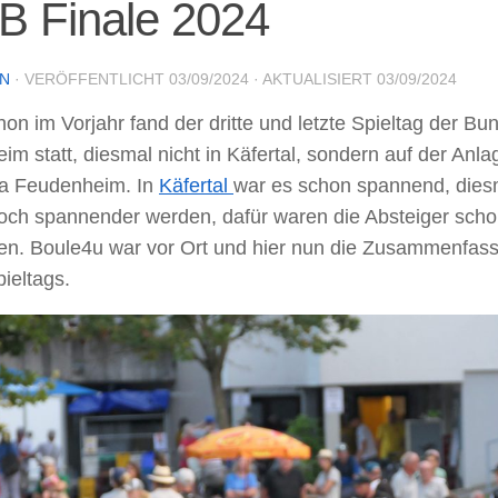
B Finale 2024
IN
· VERÖFFENTLICHT
03/09/2024
· AKTUALISIERT
03/09/2024
on im Vorjahr fand der dritte und letzte Spieltag der Bun
m statt, diesmal nicht in Käfertal, sondern auf der Anl
a Feudenheim. In
Käfertal
war es schon spannend, diesm
och spannender werden, dafür waren die Absteiger sch
en. Boule4u war vor Ort und hier nun die Zusammenfass
ieltags.