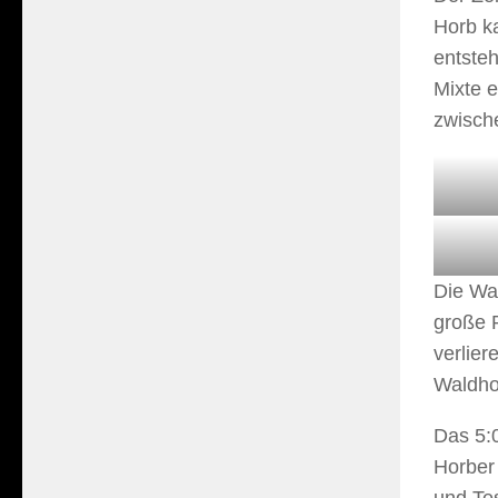
Horb ka
entsteh
Mixte e
zwisch
Die Wa
große R
verlier
Waldho
Das 5:0
Horber
und Tes