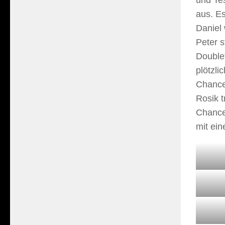
aus. Es
Daniel 
Peter s
Double
plötzli
Chance
Rosik t
Chance
mit ein