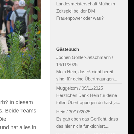
Landesmeisterschaft Mülheim
Zeitspiel bei der DM
Frauenpower oder was?
Gästebuch
Jochen Göhler-Jetschmann
/
14/11/2025
Moin Hein, das ⅔ nicht bereit
sind, für deine Übertragungen...
Muggeltom
/
09/11/2025
Herzlichen Dank Hein für deine
orb? In diesem
tollen Übertragungen du hast ja...
us. Beide Teams
Hein
/
30/10/2025
Die
Es gab eben das Gerücht, dass
das hier nicht funktioniert....
nd hat alles in