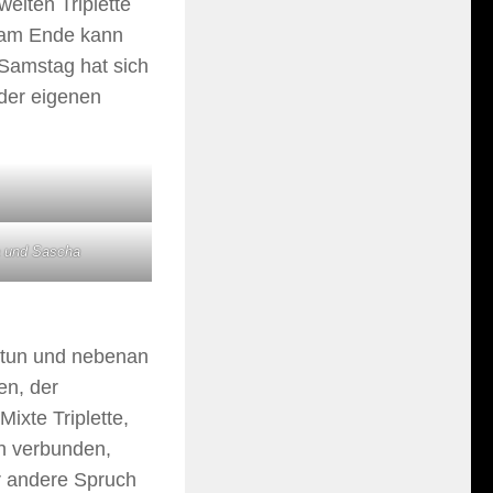
eiten Triplette
, am Ende kann
 Samstag hat sich
 der eigenen
 und Sascha
tun und nebenan
en, der
ixte Triplette,
ch verbunden,
r andere Spruch