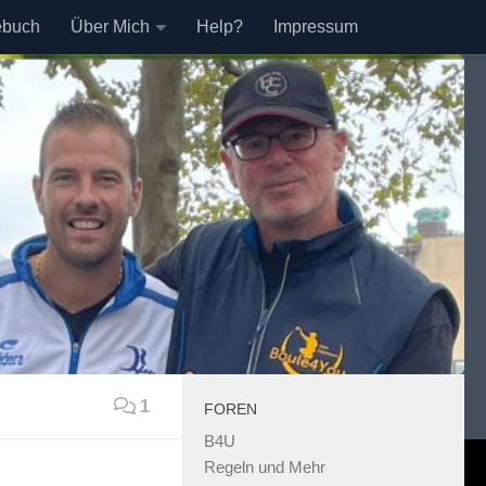
ebuch
Über Mich
Help?
Impressum
1
FOREN
B4U
Regeln und Mehr