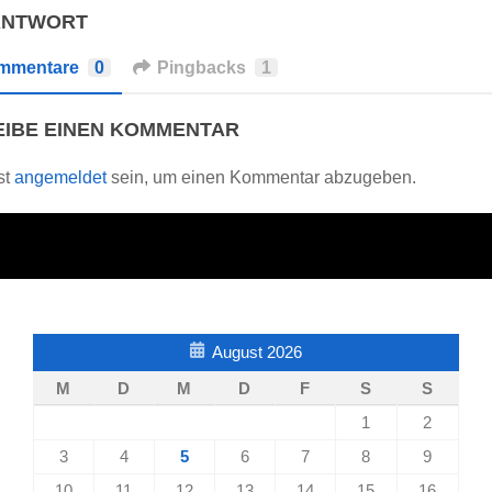
ANTWORT
mmentare
0
Pingbacks
1
IBE EINEN KOMMENTAR
st
angemeldet
sein, um einen Kommentar abzugeben.
August 2026
M
D
M
D
F
S
S
1
2
3
4
5
6
7
8
9
10
11
12
13
14
15
16