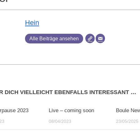
Hein
Alle Beiträge ansehen
R DICH VIELLEICHT EBENFALLS INTERESSANT …
0
0
pause 2023
Live – coming soon
Boule New
23
08/04/2023
23/05/2025