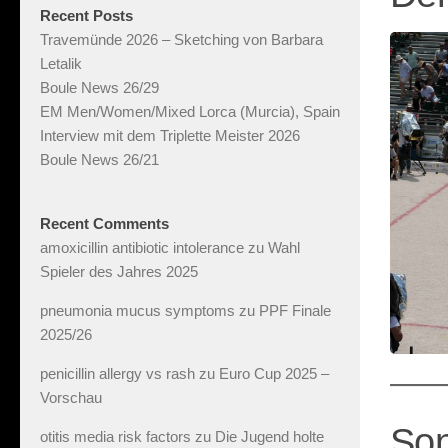
Recent Posts
Travemünde 2026 – Sketching von Barbara
Letalik
Boule News 26/29
EM Men/Women/Mixed Lorca (Murcia), Spain
Interview mit dem Triplette Meister 2026
Boule News 26/21
Recent Comments
amoxicillin antibiotic intolerance
zu
Wahl
Spieler des Jahres 2025
pneumonia mucus symptoms
zu
PPF Finale
2025/26
penicillin allergy vs rash
zu
Euro Cup 2025 –
Vorschau
Son
otitis media risk factors
zu
Die Jugend holte