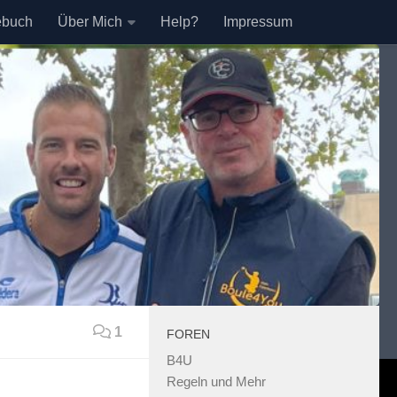
ebuch
Über Mich
Help?
Impressum
1
FOREN
B4U
Regeln und Mehr