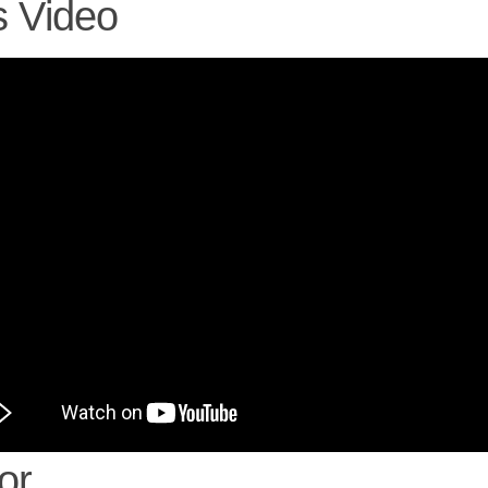
 Video
or