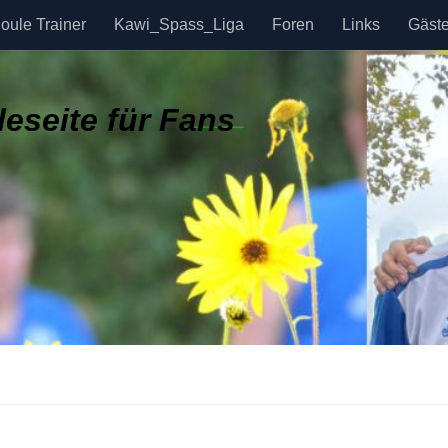
oule Trainer
Kawi_Spass_Liga
Foren
Links
Gäst
eseite für Fans