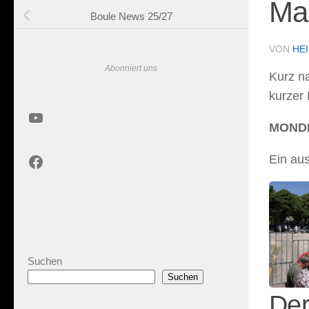
Mar
Boule News 25/27
VON
HE
Abonniert uns
Kurz n
kurzer 
YouTube
MONDI
Facebook
Ein aus
Suchen
Suchen
Der