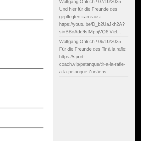
Wolfgang Ohlrich
/
07/10/2025
Und hier für die Freunde des
gepflegten carreaus:
https://youtu.be/D_b2UaJkh2A?
si=BBdAdc9sIMpbjVQ6 Viel...
Wolfgang Ohlrich
/
06/10/2025
Für die Freunde des Tir à la rafle:
https://sport-
coach.vip/petanque/tir-a-la-rafle-
a-la-petanque Zunächst...