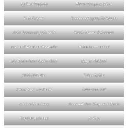
Berliner Freunde
Herve von ganz unten
Kati Kuipers
Sonnenuntergang für Nippes
mehr Spannung geht nicht
Frank Maurer fokussiert
starker Aufsteiger Hanweiler
Heike kommentiert
Die Teamchefin Muriel Hess
Daniel Reichert
Minh gibt alles
Tobse Müller
Eileen kurz vor Benin
Sebastian zielt
schöne Streckung
Anna auf dem Weg nach Benin
Stephen schiesst
Jo Neu