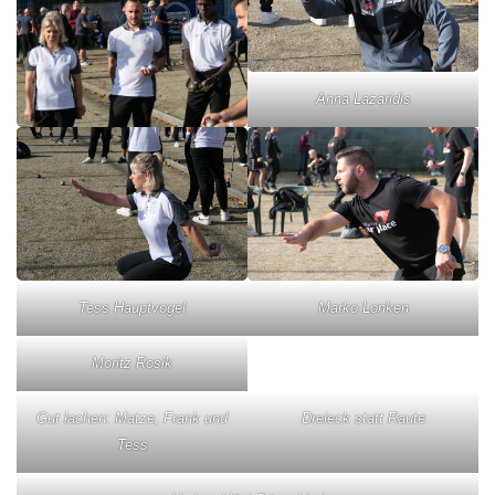
Anna Lazaridis
Tess Hauptvogel
Marko Lonken
Moritz Rosik
Gut lachen: Matze, Frank und
Dreieck statt Raute
Tess