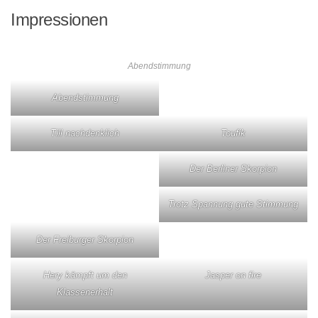
Impressionen
Abendstimmung
Abendstimmung
Till nachdenklich
Toufik
Der Berliner Skorpion
Trotz Spannung gute Stimmung
Der Freiburger Skorpion
Hery kämpft um den
Jasper on fire
Klassenerhalt