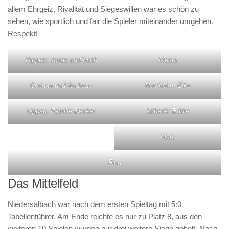
allem Ehrgeiz, Rivalität und Siegeswillen war es schön zu
sehen, wie sportlich und fair die Spieler miteinander umgehen.
Respekt!
Nippes: Jonas und Minh
Mesut
Corinna und Andreas
Herxheim: Elke
Oppau, Familie Becker
Lübeck: Eddie
Marc
Finn
Das Mittelfeld
Niedersalbach war nach dem ersten Spieltag mit 5:0
Tabellenführer. Am Ende reichte es nur zu Platz 8, aus den
weiteren 10 Spielen wurden nur drei weitere Siege geholt. Nach