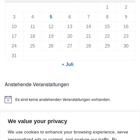
1
2
3
4
5
6
7
8
9
10
11
12
13
14
15
16
17
18
19
20
21
22
23
24
25
26
27
28
29
30
31
« Juli
Anstehende Veranstaltungen
Es sind keine anstehenden Veranstaltungen vorhanden.
Hinweis
We value your privacy
We use cookies to enhance your browsing experience, serve
personalized ads or content, and analyze our traffic. By