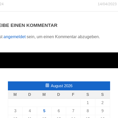
24
14/04/2023
IBE EINEN KOMMENTAR
st
angemeldet
sein, um einen Kommentar abzugeben.
August 2026
M
D
M
D
F
S
S
1
2
3
4
5
6
7
8
9