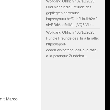
Wolfgang Ohlrich
/
07/10/2025
Und hier für die Freunde des
gepflegten carreaus:
https://youtu.be/D_b2UaJkh2A?
si=BBdAdc9sIMpbjVQ6 Viel...
Wolfgang Ohlrich
/
06/10/2025
Für die Freunde des Tir à la rafle:
https://sport-
coach.vip/petanque/tir-a-la-rafle-
a-la-petanque Zunächst...
0
 mit Marco