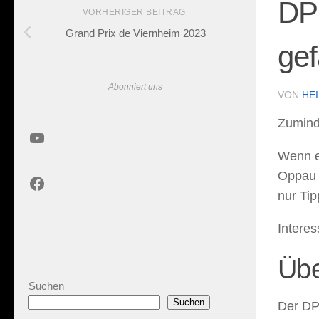
DP
VORHERIGER BEITRAG
Grand Prix de Viernheim 2023
gef
Abonniert uns
VON
HE
Zumind
YouTube
Wenn es
Oppau w
Facebook
nur Tip
Interes
Übe
Suchen
Suchen
Der DPV