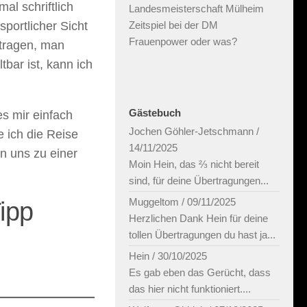
al schriftlich
Landesmeisterschaft Mülheim
sportlicher Sicht
Zeitspiel bei der DM
Frauenpower oder was?
rtragen, man
bar ist, kann ich
Gästebuch
s mir einfach
Jochen Göhler-Jetschmann
/
 ich die Reise
14/11/2025
n uns zu einer
Moin Hein, das ⅔ nicht bereit
sind, für deine Übertragungen...
Muggeltom
/
09/11/2025
ipp
Herzlichen Dank Hein für deine
tollen Übertragungen du hast ja...
Hein
/
30/10/2025
Es gab eben das Gerücht, dass
das hier nicht funktioniert....