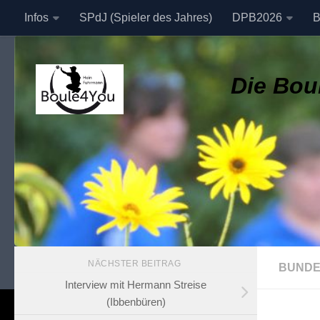
Infos
SPdJ (Spieler des Jahres)
DPB2026
B
Zum Inhalt springen
Datenschutzerklärung
Die Boul
NÄCHSTER BEITRAG
BUNDE
Interview mit Hermann Streise
(Ibbenbüren)