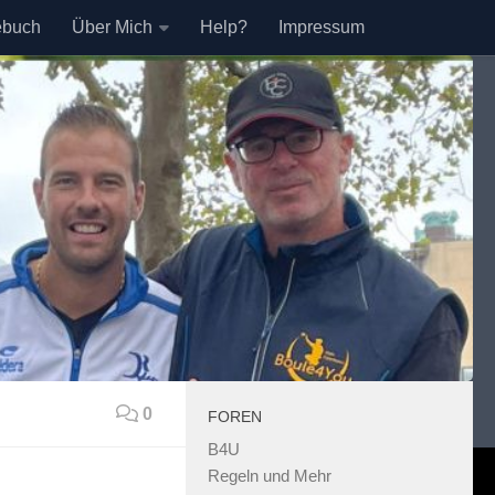
ebuch
Über Mich
Help?
Impressum
0
FOREN
B4U
Regeln und Mehr