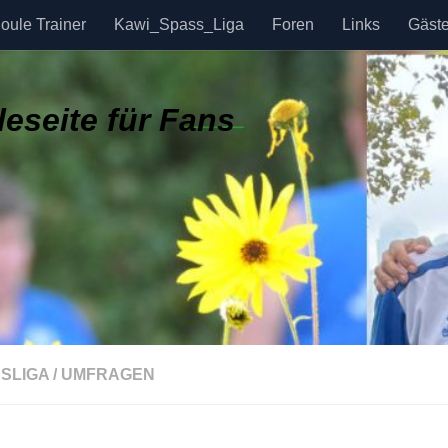
oule Trainer
Kawi_Spass_Liga
Foren
Links
Gäst
eseite für Fans
SLIGA
/
UMFRAGEN