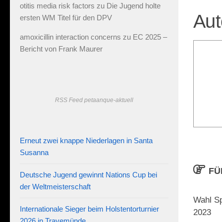
otitis media risk factors
zu
Die Jugend holte
Aut
ersten WM Titel für den DPV
amoxicillin interaction concerns
zu
EC 2025 –
Bericht von Frank Maurer
RSS Feed petaanque-aktuell
Erneut zwei knappe Niederlagen in Santa
Susanna
FÜ
Deutsche Jugend gewinnt Nations Cup bei
der Weltmeisterschaft
Wahl Sp
Internationale Sieger beim Holstentorturnier
2023
2026 in Travemünde