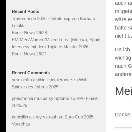
auch au
mitgete
Recent Posts
Travemünde 2026 – Sketching von Barbara
wäre es
Letalik
hätte s
Boule News 26/29
nicht b
EM Men/Women/Mixed Lorca (Murcia), Spain
Interview mit dem Triplette Meister 2026
Da ich 
Boule News 26/21
wichtig
nach G
Recent Comments
andere
amoxicillin antibiotic intolerance
zu
Wahl
Spieler des Jahres 2025
Mei
pneumonia mucus symptoms
zu
PPF Finale
2025/26
Danke 
penicillin allergy vs rash
zu
Euro Cup 2025 –
Vorschau