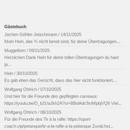
Gästebuch
Jochen Göhler-Jetschmann
/
14/11/2025
Moin Hein, das ⅔ nicht bereit sind, für deine Übertragungen...
Muggeltom
/
09/11/2025
Herzlichen Dank Hein für deine tollen Übertragungen du hast
ja...
Hein
/
30/10/2025
Es gab eben das Gerücht, dass das hier nicht funktioniert....
Wolfgang Ohlrich
/
07/10/2025
Und hier für die Freunde des gepflegten carreaus:
https://youtu.be/D_b2UaJkh2A?si=BBdAdc9sIMpbjVQ6 Viel...
Wolfgang Ohlrich
/
06/10/2025
Für die Freunde des Tir à la rafle: https://sport-
coach.vip/petanque/tir-a-la-rafle-a-la-petanque Zunächst...