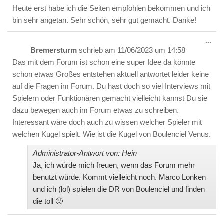
ein-
Heute erst habe ich die Seiten empfohlen bekommen und ich
bin sehr angetan. Sehr schön, sehr gut gemacht. Danke!
Die
...
Met
Bremersturm
schrieb am
11/06/2023
um
14:58
ein-
Das mit dem Forum ist schon eine super Idee da könnte
schon etwas Großes entstehen aktuell antwortet leider keine
auf die Fragen im Forum. Du hast doch so viel Interviews mit
Spielern oder Funktionären gemacht vielleicht kannst Du sie
dazu bewegen auch im Forum etwas zu schreiben.
Interessant wäre doch auch zu wissen welcher Spieler mit
welchen Kugel spielt. Wie ist die Kugel von Boulenciel Venus.
Administrator-Antwort von: Hein
Ja, ich würde mich freuen, wenn das Forum mehr
benutzt würde. Kommt vielleicht noch. Marco Lonken
und ich (lol) spielen die DR von Boulenciel und finden
die toll 🙂
Die
...