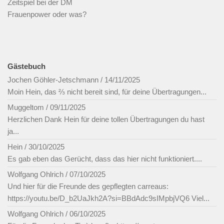
Zeitspiel bei der DM
Frauenpower oder was?
Gästebuch
Jochen Göhler-Jetschmann
/
14/11/2025
Moin Hein, das ⅔ nicht bereit sind, für deine Übertragungen...
Muggeltom
/
09/11/2025
Herzlichen Dank Hein für deine tollen Übertragungen du hast
ja...
Hein
/
30/10/2025
Es gab eben das Gerücht, dass das hier nicht funktioniert....
Wolfgang Ohlrich
/
07/10/2025
Und hier für die Freunde des gepflegten carreaus:
https://youtu.be/D_b2UaJkh2A?si=BBdAdc9sIMpbjVQ6 Viel...
Wolfgang Ohlrich
/
06/10/2025