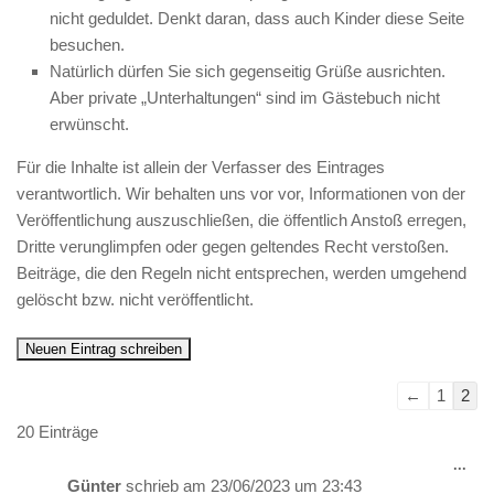
nicht geduldet. Denkt daran, dass auch Kinder diese Seite
besuchen.
Natürlich dürfen Sie sich gegenseitig Grüße ausrichten.
Aber private „Unterhaltungen“ sind im Gästebuch nicht
erwünscht.
Für die Inhalte ist allein der Verfasser des Eintrages
verantwortlich. Wir behalten uns vor vor, Informationen von der
Veröffentlichung auszuschließen, die öffentlich Anstoß erregen,
Dritte verunglimpfen oder gegen geltendes Recht verstoßen.
Beiträge, die den Regeln nicht entsprechen, werden umgehend
gelöscht bzw. nicht veröffentlicht.
Navigation
←
1
2
der
20 Einträge
Gästebuchli
Die
...
Met
Günter
schrieb am
23/06/2023
um
23:43