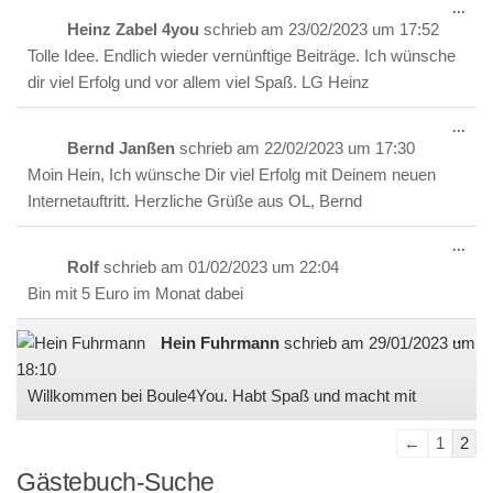
Die
...
Met
Heinz Zabel 4you
schrieb am
23/02/2023
um
17:52
ein-
Tolle Idee. Endlich wieder vernünftige Beiträge. Ich wünsche
dir viel Erfolg und vor allem viel Spaß. LG Heinz
Die
...
Met
Bernd Janßen
schrieb am
22/02/2023
um
17:30
ein-
Moin Hein, Ich wünsche Dir viel Erfolg mit Deinem neuen
Internetauftritt. Herzliche Grüße aus OL, Bernd
Die
...
Met
Rolf
schrieb am
01/02/2023
um
22:04
ein-
Bin mit 5 Euro im Monat dabei
Die
...
Hein Fuhrmann
schrieb am
29/01/2023
um
Met
18:10
ein-
Willkommen bei Boule4You. Habt Spaß und macht mit
Navigation
←
1
2
der
Gästebuch-Suche