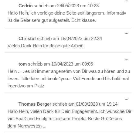
Met
Cedric
schrieb am
29/05/2023
um
10:23
ein-
Hallo Hein, ich verfolge deine Seite seit längerem. Informativ
ist die Seite sehr gut aufgestellt. Echt klasse.
Die
...
Met
Christof
schrieb am
18/04/2023
um
22:34
ein-
Vielen Dank Hein für deine gute Arbeit!
Die
...
Met
tom
schrieb am
10/04/2023
um
09:06
ein-
Hein . . . es ist immer angenehm von Dir was zu hören und zu
lesen. Tolle Idee mit boule4you... Viel Freude und bis bald mal
irgendwo am Platz.
Die
...
Met
Thomas Berger
schrieb am
01/03/2023
um
19:14
ein-
Hallo Hein, vielen Dank für Dein Engagement. Ich wünsche Dir
viel Spaß und Erfolg mit diesem Projekt. Beste Grüße aus
dem Nordwesten ...