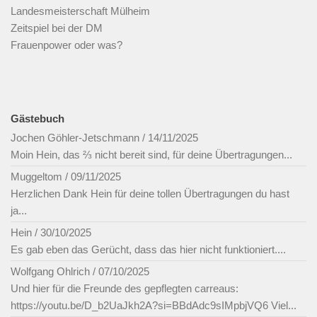
Landesmeisterschaft Mülheim
Zeitspiel bei der DM
Frauenpower oder was?
Gästebuch
Jochen Göhler-Jetschmann
/
14/11/2025
Moin Hein, das ⅔ nicht bereit sind, für deine Übertragungen...
Muggeltom
/
09/11/2025
Herzlichen Dank Hein für deine tollen Übertragungen du hast
ja...
Hein
/
30/10/2025
Es gab eben das Gerücht, dass das hier nicht funktioniert....
Wolfgang Ohlrich
/
07/10/2025
Und hier für die Freunde des gepflegten carreaus:
https://youtu.be/D_b2UaJkh2A?si=BBdAdc9sIMpbjVQ6 Viel...