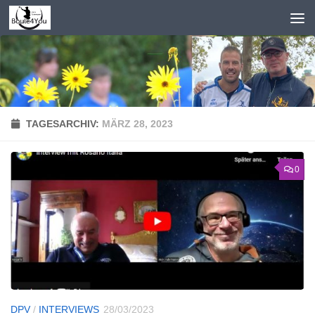
Zum Inhalt springen
TAGESARCHIV:
MÄRZ 28, 2023
0
DPV
/
INTERVIEWS
28/03/2023