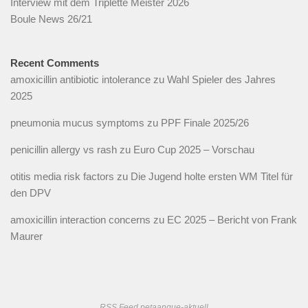
Interview mit dem Triplette Meister 2026
Boule News 26/21
Recent Comments
amoxicillin antibiotic intolerance
zu
Wahl Spieler des Jahres
2025
pneumonia mucus symptoms
zu
PPF Finale 2025/26
penicillin allergy vs rash
zu
Euro Cup 2025 – Vorschau
otitis media risk factors
zu
Die Jugend holte ersten WM Titel für
den DPV
amoxicillin interaction concerns
zu
EC 2025 – Bericht von Frank
Maurer
RSS Feed petaanque-aktuell