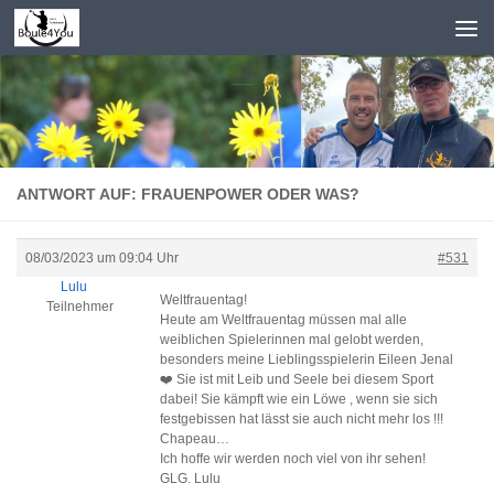
Zum Inhalt springen
ANTWORT AUF: FRAUENPOWER ODER WAS?
08/03/2023 um 09:04 Uhr
#531
Lulu
Weltfrauentag!
Teilnehmer
Heute am Weltfrauentag müssen mal alle
weiblichen Spielerinnen mal gelobt werden,
besonders meine Lieblingsspielerin Eileen Jenal
❤️ Sie ist mit Leib und Seele bei diesem Sport
dabei! Sie kämpft wie ein Löwe , wenn sie sich
festgebissen hat lässt sie auch nicht mehr los !!!
Chapeau…
Ich hoffe wir werden noch viel von ihr sehen!
GLG. Lulu