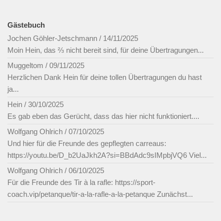
Gästebuch
Jochen Göhler-Jetschmann
/
14/11/2025
Moin Hein, das ⅔ nicht bereit sind, für deine Übertragungen...
Muggeltom
/
09/11/2025
Herzlichen Dank Hein für deine tollen Übertragungen du hast
ja...
Hein
/
30/10/2025
Es gab eben das Gerücht, dass das hier nicht funktioniert....
Wolfgang Ohlrich
/
07/10/2025
Und hier für die Freunde des gepflegten carreaus:
https://youtu.be/D_b2UaJkh2A?si=BBdAdc9sIMpbjVQ6 Viel...
Wolfgang Ohlrich
/
06/10/2025
Für die Freunde des Tir à la rafle: https://sport-
coach.vip/petanque/tir-a-la-rafle-a-la-petanque Zunächst...