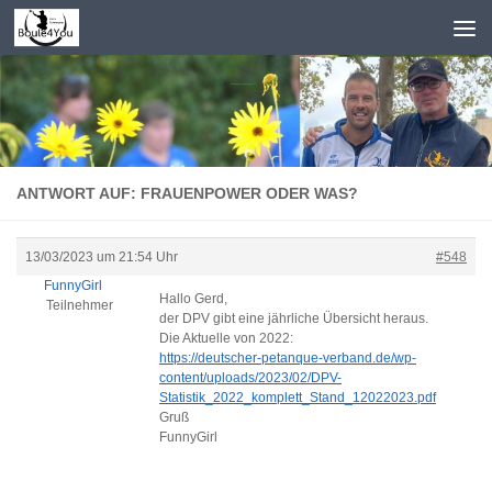
Zum Inhalt springen
ANTWORT AUF: FRAUENPOWER ODER WAS?
13/03/2023 um 21:54 Uhr
#548
FunnyGirl
Hallo Gerd,
Teilnehmer
der DPV gibt eine jährliche Übersicht heraus.
Die Aktuelle von 2022:
https://deutscher-petanque-verband.de/wp-
content/uploads/2023/02/DPV-
Statistik_2022_komplett_Stand_12022023.pdf
Gruß
FunnyGirl