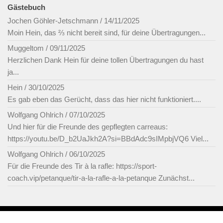
Gästebuch
Jochen Göhler-Jetschmann
/
14/11/2025
Moin Hein, das ⅔ nicht bereit sind, für deine Übertragungen...
Muggeltom
/
09/11/2025
Herzlichen Dank Hein für deine tollen Übertragungen du hast
ja...
Hein
/
30/10/2025
Es gab eben das Gerücht, dass das hier nicht funktioniert....
Wolfgang Ohlrich
/
07/10/2025
Und hier für die Freunde des gepflegten carreaus:
https://youtu.be/D_b2UaJkh2A?si=BBdAdc9sIMpbjVQ6 Viel...
Wolfgang Ohlrich
/
06/10/2025
Für die Freunde des Tir à la rafle: https://sport-
coach.vip/petanque/tir-a-la-rafle-a-la-petanque Zunächst...