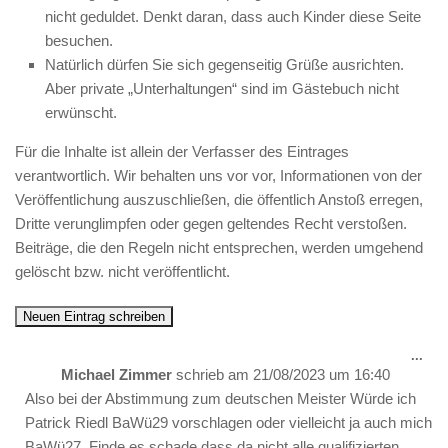
nicht geduldet. Denkt daran, dass auch Kinder diese Seite
besuchen.
Natürlich dürfen Sie sich gegenseitig Grüße ausrichten.
Aber private „Unterhaltungen“ sind im Gästebuch nicht
erwünscht.
Für die Inhalte ist allein der Verfasser des Eintrages
verantwortlich. Wir behalten uns vor vor, Informationen von der
Veröffentlichung auszuschließen, die öffentlich Anstoß erregen,
Dritte verunglimpfen oder gegen geltendes Recht verstoßen.
Beiträge, die den Regeln nicht entsprechen, werden umgehend
gelöscht bzw. nicht veröffentlicht.
Die
...
Met
Michael Zimmer
schrieb am
21/08/2023
um
16:40
ein-
Also bei der Abstimmung zum deutschen Meister Würde ich
Patrick Riedl BaWü29 vorschlagen oder vielleicht ja auch mich
BaWü27. Finde es schade dass da nicht alle qualifizierten