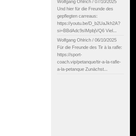
Wolfgang Ohlrich
/
07/10/2025
Und hier für die Freunde des
gepflegten carreaus:
https://youtu.be/D_b2UaJkh2A?
si=BBdAdc9sIMpbjVQ6 Viel...
Wolfgang Ohlrich
/
06/10/2025
Für die Freunde des Tir à la rafle:
https://sport-
coach.vip/petanque/tir-a-la-rafle-
a-la-petanque Zunächst...