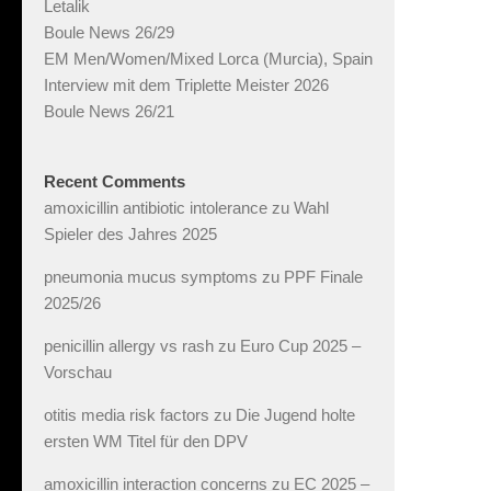
Letalik
Boule News 26/29
EM Men/Women/Mixed Lorca (Murcia), Spain
Interview mit dem Triplette Meister 2026
Boule News 26/21
Recent Comments
amoxicillin antibiotic intolerance
zu
Wahl
Spieler des Jahres 2025
pneumonia mucus symptoms
zu
PPF Finale
2025/26
penicillin allergy vs rash
zu
Euro Cup 2025 –
Vorschau
otitis media risk factors
zu
Die Jugend holte
ersten WM Titel für den DPV
amoxicillin interaction concerns
zu
EC 2025 –