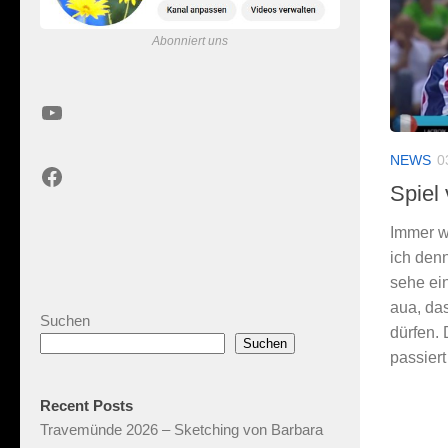
Abonniert uns
YouTube
NEWS
0
Facebook
Spiel
Immer w
ich denn
sehe ei
aua, das
Suchen
dürfen. 
Suchen
passiert
Recent Posts
Travemünde 2026 – Sketching von Barbara