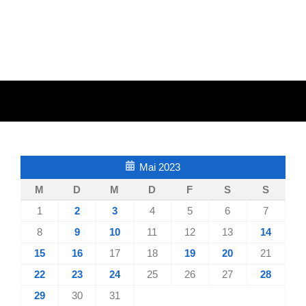
Mai 2023
M
D
M
D
F
S
S
1
2
3
4
5
6
7
8
9
10
11
12
13
14
15
16
17
18
19
20
21
22
23
24
25
26
27
28
29
30
31