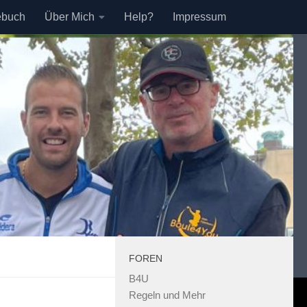
ebuch
Über Mich
Help?
Impressum
FOREN
B4U
Regeln und Mehr