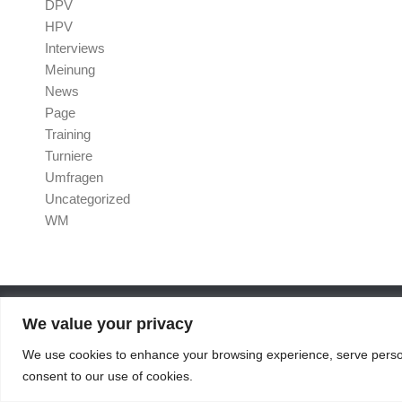
DPV
HPV
Interviews
Meinung
News
Page
Training
Turniere
Umfragen
Uncategorized
WM
We value your privacy
Boule4U © 2026. Alle Rechte vorbehalten.
We use cookies to enhance your browsing experience, serve personal
Präsentiert von
- Entworfen mit dem
Hueman-Theme
consent to our use of cookies.