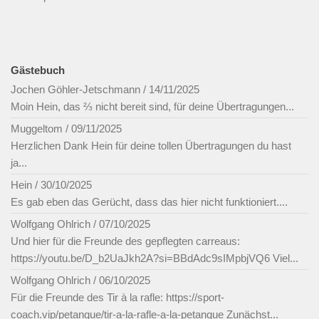
Gästebuch
Jochen Göhler-Jetschmann
/
14/11/2025
Moin Hein, das ⅔ nicht bereit sind, für deine Übertragungen...
Muggeltom
/
09/11/2025
Herzlichen Dank Hein für deine tollen Übertragungen du hast
ja...
Hein
/
30/10/2025
Es gab eben das Gerücht, dass das hier nicht funktioniert....
Wolfgang Ohlrich
/
07/10/2025
Und hier für die Freunde des gepflegten carreaus:
https://youtu.be/D_b2UaJkh2A?si=BBdAdc9sIMpbjVQ6 Viel...
Wolfgang Ohlrich
/
06/10/2025
Für die Freunde des Tir à la rafle: https://sport-
coach.vip/petanque/tir-a-la-rafle-a-la-petanque Zunächst...