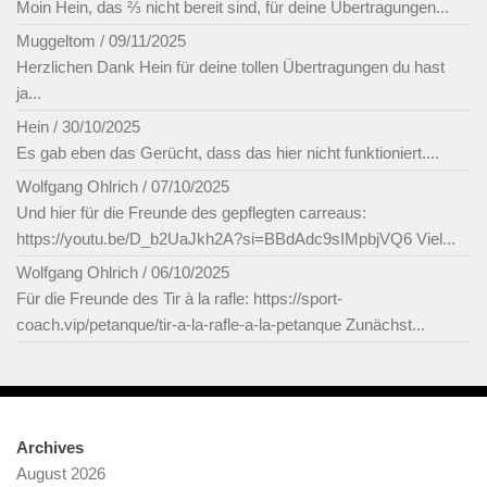
Moin Hein, das ⅔ nicht bereit sind, für deine Übertragungen...
Muggeltom
/
09/11/2025
Herzlichen Dank Hein für deine tollen Übertragungen du hast
ja...
Hein
/
30/10/2025
Es gab eben das Gerücht, dass das hier nicht funktioniert....
Wolfgang Ohlrich
/
07/10/2025
Und hier für die Freunde des gepflegten carreaus:
https://youtu.be/D_b2UaJkh2A?si=BBdAdc9sIMpbjVQ6 Viel...
Wolfgang Ohlrich
/
06/10/2025
Für die Freunde des Tir à la rafle: https://sport-
coach.vip/petanque/tir-a-la-rafle-a-la-petanque Zunächst...
Archives
August 2026