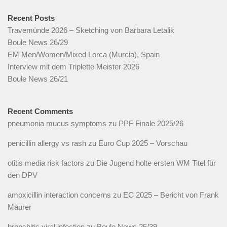
Recent Posts
Travemünde 2026 – Sketching von Barbara Letalik
Boule News 26/29
EM Men/Women/Mixed Lorca (Murcia), Spain
Interview mit dem Triplette Meister 2026
Boule News 26/21
Recent Comments
pneumonia mucus symptoms
zu
PPF Finale 2025/26
penicillin allergy vs rash
zu
Euro Cup 2025 – Vorschau
otitis media risk factors
zu
Die Jugend holte ersten WM Titel für
den DPV
amoxicillin interaction concerns
zu
EC 2025 – Bericht von Frank
Maurer
bronchitis viral infection
zu
Boule News 25/39