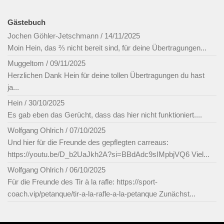
Gästebuch
Jochen Göhler-Jetschmann
/
14/11/2025
Moin Hein, das ⅔ nicht bereit sind, für deine Übertragungen...
Muggeltom
/
09/11/2025
Herzlichen Dank Hein für deine tollen Übertragungen du hast
ja...
Hein
/
30/10/2025
Es gab eben das Gerücht, dass das hier nicht funktioniert....
Wolfgang Ohlrich
/
07/10/2025
Und hier für die Freunde des gepflegten carreaus:
https://youtu.be/D_b2UaJkh2A?si=BBdAdc9sIMpbjVQ6 Viel...
Wolfgang Ohlrich
/
06/10/2025
Für die Freunde des Tir à la rafle: https://sport-
coach.vip/petanque/tir-a-la-rafle-a-la-petanque Zunächst...