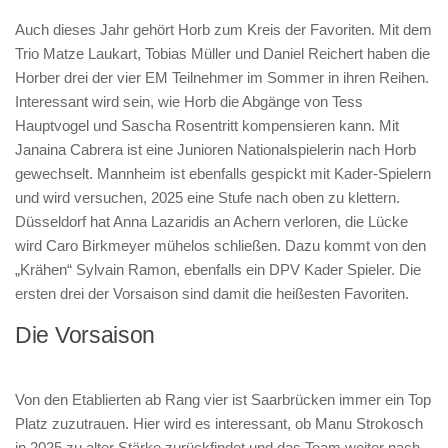
Auch dieses Jahr gehört Horb zum Kreis der Favoriten. Mit dem
Trio Matze Laukart, Tobias Müller und Daniel Reichert haben die
Horber drei der vier EM Teilnehmer im Sommer in ihren Reihen.
Interessant wird sein, wie Horb die Abgänge von Tess
Hauptvogel und Sascha Rosentritt kompensieren kann. Mit
Janaina Cabrera ist eine Junioren Nationalspielerin nach Horb
gewechselt. Mannheim ist ebenfalls gespickt mit Kader-Spielern
und wird versuchen, 2025 eine Stufe nach oben zu klettern.
Düsseldorf hat Anna Lazaridis an Achern verloren, die Lücke
wird Caro Birkmeyer mühelos schließen. Dazu kommt von den
„Krähen“ Sylvain Ramon, ebenfalls ein DPV Kader Spieler. Die
ersten drei der Vorsaison sind damit die heißesten Favoriten.
Die Vorsaison
Von den Etablierten ab Rang vier ist Saarbrücken immer ein Top
Platz zuzutrauen. Hier wird es interessant, ob Manu Strokosch
in 2025 zu alter Stärke zurückfindet und das Team weiter nach