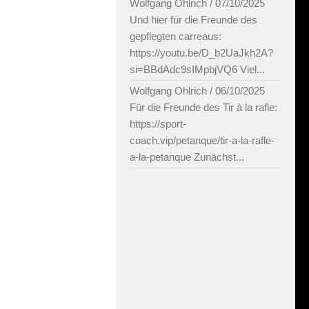
Wolfgang Ohlrich
/
07/10/2025
Und hier für die Freunde des
gepflegten carreaus:
https://youtu.be/D_b2UaJkh2A?
si=BBdAdc9sIMpbjVQ6 Viel...
Wolfgang Ohlrich
/
06/10/2025
Für die Freunde des Tir à la rafle:
https://sport-
coach.vip/petanque/tir-a-la-rafle-
a-la-petanque Zunächst...