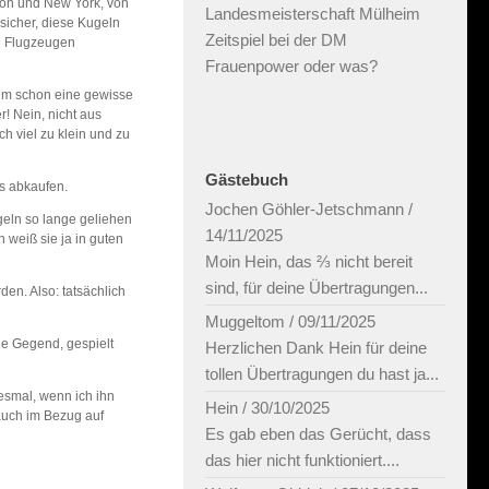
don und New York, von
Landesmeisterschaft Mülheim
sicher, diese Kugeln
Zeitspiel bei der DM
n Flugzeugen
Frauenpower oder was?
ihm schon eine gewisse
r! Nein, nicht aus
 viel zu klein und zu
Gästebuch
ds abkaufen.
Jochen Göhler-Jetschmann
/
ugeln so lange geliehen
14/11/2025
 weiß sie ja in guten
Moin Hein, das ⅔ nicht bereit
sind, für deine Übertragungen...
en. Also: tatsächlich
Muggeltom
/
09/11/2025
e Gegend, gespielt
Herzlichen Dank Hein für deine
tollen Übertragungen du hast ja...
esmal, wenn ich ihn
Hein
/
30/10/2025
auch im Bezug auf
Es gab eben das Gerücht, dass
das hier nicht funktioniert....