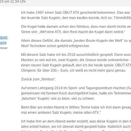
23 um 11:34 Uhr
Ich habe 1997 einen Satz OBUT ATX geschenkt bekommen. Das war 
der teuerste Satz Kugeln, den man kaufen konnte. Ach so: 73mm/690
Die Kugel hatte damals schon den Nimbus, dass man damit nichts ve
Sinne von: „Wirf eine ATX, den Rest macht die Kugel dann selbst.“
stoph
Allein dieses Gefühl, die damals „besten Boule-Kugeln der Welt“ zu 
erig
Wurf-Techniken schon gefühlt erfolgreicher.
ehmer
Mit diesem Satz habe ich bis 2018 ausschließlich gespielt. Dann wur
Macken zu viel auf ein, zwei Kugeln, die Gravur wurde unleserlicher 
einen neuen Satz Kugeln gekauft, den ich bis heute spiele: OBUT A
Übrigens: für über 200,– Euro, ich weiß es nicht mehr ganz genau.
Zurück zum „Nimbus“.
Auf einem Lehrgang 2019 im Sport- und Tagungszentrum Hachen (Sa
gemeinsam mit Norbert Koch durchgeführt habe, hatte ein Teilnehmer 
„falschen“ Kugeln: viel zu klein, viel zu schwer.
Beim Bier am ersten Abend in Willies Tenne habe ich ihm dann gesagt
mal einen anderen Satz Kugeln, meine alten ATX.“
Ich habe ihm an dem Abend weiter erzählt, was diese Kugeln in den 
alles erlebt haben, wo ich überall damit gespielt habe. Natürlich auc