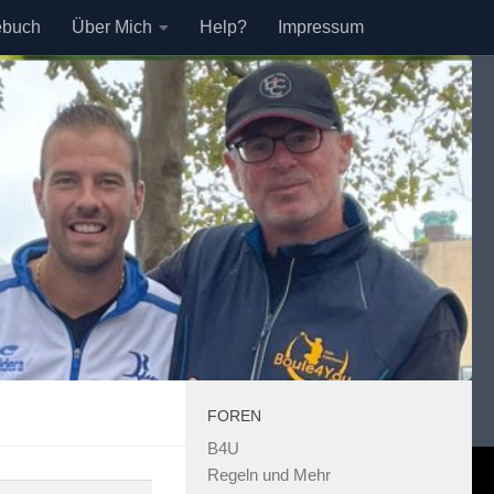
ebuch
Über Mich
Help?
Impressum
FOREN
B4U
Regeln und Mehr