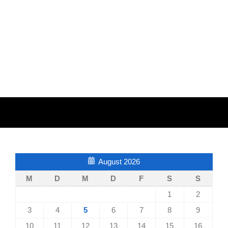
August 2026
M
D
M
D
F
S
S
1
2
3
4
5
6
7
8
9
10
11
12
13
14
15
16