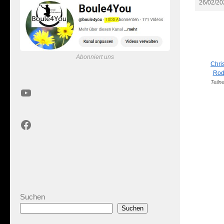
26/02/20
Abonniert uns
Chri
Rod
Teiln
YouTube
Facebook
Suchen
Suchen