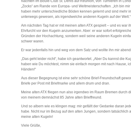
Nächten im Boule-Club St. Denis auf Reunion, von Turnieren in Lon
„Zocks“ am Rande von Europa- und Weltmeisterschaften. „Ich bin mir 
haben mehr unterschiedliche Böden kennen gelernt und sind mehr i
unterwegs gewesen, als irgendwelche anderen Kugeln auf der Welt.“
Am nächsten Tag hat er mit meinen alten ATX gespielt – und es war 
Ehrfurcht vor den Kugeln anzumerken. Aber: er war sofort erfolgreiche
Gründen der Hochachtung, sondern weil seine anderen Kugeln einfach
schwer waren.
Er war jedenfalls hin und weg von dem Satz und wollte ihn mir aben
„Das geht leider nicht“, habe ich geantwortet. „Aber Du kannst die K
haben wie Du möchtest, nimm sie einfach morgen mit nach Hause, ich
Händen!“
Aus dieser Begegnung ist eine sehr schöne Brief-Freundschaft geword
Briefe per Post mit Briefmarke und allem drum und dran.
Meine alten ATX fliegen nun also irgendwo im Raum Bremen durch di
von meinem demnächst 85 Jahre alten Brieffreund.
Und so albern wie es klingen mag: mir gefällt der Gedanke daran jed
habe. Nicht nur im Bezug auf den alten Jungen, sondern tatsächlich 
meine alten Kugeln!
Viele Grüße,