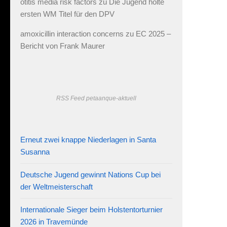
otitis media risk factors
zu
Die Jugend holte
ersten WM Titel für den DPV
amoxicillin interaction concerns
zu
EC 2025 –
Bericht von Frank Maurer
RSS Feed petaanque-aktuell
Erneut zwei knappe Niederlagen in Santa
Susanna
Deutsche Jugend gewinnt Nations Cup bei
der Weltmeisterschaft
Internationale Sieger beim Holstentorturnier
2026 in Travemünde