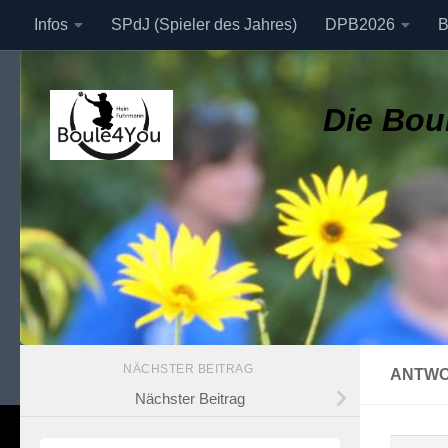
Infos
SPdJ (Spieler des Jahres)
DPB2026
B
Zum Inhalt springen
Datenschutzerklärung
Die Boul
NÄCHSTER BEITRAG
ANTWO
Nächster Beitrag