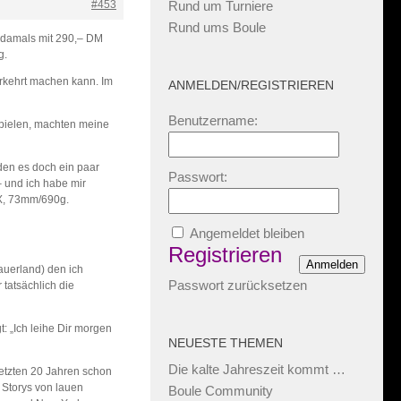
#453
Rund um Turniere
Rund ums Boule
damals mit 290,– DM
g.
rkehrt machen kann. Im
ANMELDEN/REGISTRIEREN
Benutzername:
spielen, machten meine
den es doch ein paar
Passwort:
– und ich habe mir
TX, 73mm/690g.
Angemeldet bleiben
Registrieren
Anmelden
uerland) den ich
Passwort zurücksetzen
tatsächlich die
: „Ich leihe Dir morgen
NEUESTE THEMEN
Die kalte Jahreszeit kommt …
letzten 20 Jahren schon
h Storys von lauen
Boule Community