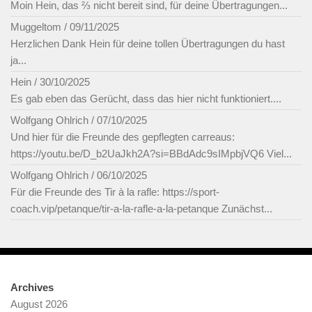
Moin Hein, das ⅔ nicht bereit sind, für deine Übertragungen...
Muggeltom
/
09/11/2025
Herzlichen Dank Hein für deine tollen Übertragungen du hast
ja...
Hein
/
30/10/2025
Es gab eben das Gerücht, dass das hier nicht funktioniert....
Wolfgang Ohlrich
/
07/10/2025
Und hier für die Freunde des gepflegten carreaus:
https://youtu.be/D_b2UaJkh2A?si=BBdAdc9sIMpbjVQ6 Viel...
Wolfgang Ohlrich
/
06/10/2025
Für die Freunde des Tir à la rafle: https://sport-
coach.vip/petanque/tir-a-la-rafle-a-la-petanque Zunächst...
Archives
August 2026