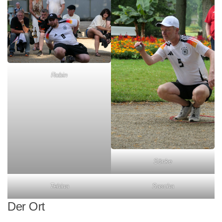
Robin
Sönke
Tehina
Sascha
Der Ort