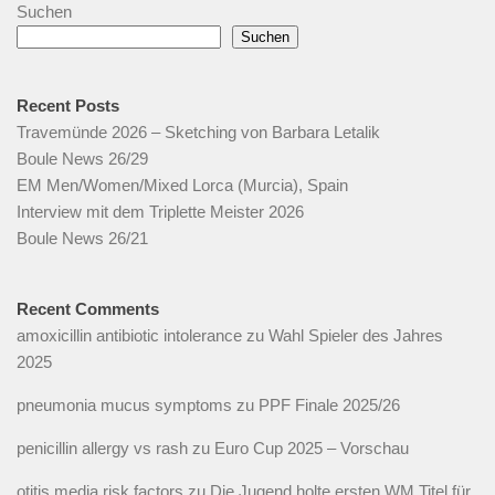
Suchen
Suchen
Recent Posts
Travemünde 2026 – Sketching von Barbara Letalik
Boule News 26/29
EM Men/Women/Mixed Lorca (Murcia), Spain
Interview mit dem Triplette Meister 2026
Boule News 26/21
Recent Comments
amoxicillin antibiotic intolerance
zu
Wahl Spieler des Jahres
2025
pneumonia mucus symptoms
zu
PPF Finale 2025/26
penicillin allergy vs rash
zu
Euro Cup 2025 – Vorschau
otitis media risk factors
zu
Die Jugend holte ersten WM Titel für