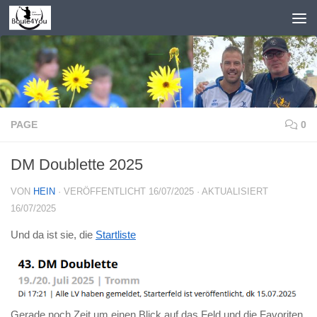
Zum Inhalt springen
PAGE
0
DM Doublette 2025
VON
HEIN
· VERÖFFENTLICHT
16/07/2025
· AKTUALISIERT
16/07/2025
Und da ist sie, die
Startliste
Gerade noch Zeit um einen Blick auf das Feld und die Favoriten