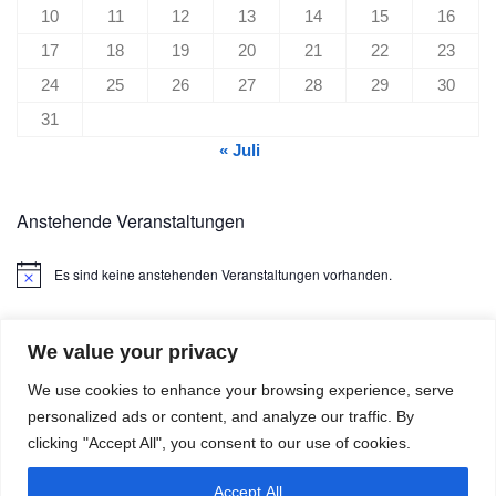
10
11
12
13
14
15
16
17
18
19
20
21
22
23
24
25
26
27
28
29
30
31
« Juli
Anstehende Veranstaltungen
Es sind keine anstehenden Veranstaltungen vorhanden.
Hinweis
We value your privacy
We use cookies to enhance your browsing experience, serve
personalized ads or content, and analyze our traffic. By
clicking "Accept All", you consent to our use of cookies.
Boule4U © 2026. Alle Rechte vorbehalten.
Präsentiert von
- Entworfen mit dem
Hueman-Theme
Accept All