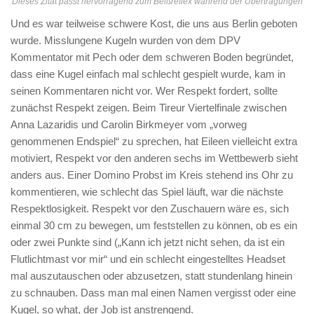
Dieses Zitat passt hervorragend zum Beißreflex während der Übertragungen
Und es war teilweise schwere Kost, die uns aus Berlin geboten
wurde. Misslungene Kugeln wurden von dem DPV
Kommentator mit Pech oder dem schweren Boden begründet,
dass eine Kugel einfach mal schlecht gespielt wurde, kam in
seinen Kommentaren nicht vor. Wer Respekt fordert, sollte
zunächst Respekt zeigen. Beim Tireur Viertelfinale zwischen
Anna Lazaridis und Carolin Birkmeyer vom „vorweg
genommenen Endspiel“ zu sprechen, hat Eileen vielleicht extra
motiviert, Respekt vor den anderen sechs im Wettbewerb sieht
anders aus. Einer Domino Probst im Kreis stehend ins Ohr zu
kommentieren, wie schlecht das Spiel läuft, war die nächste
Respektlosigkeit. Respekt vor den Zuschauern wäre es, sich
einmal 30 cm zu bewegen, um feststellen zu können, ob es ein
oder zwei Punkte sind („Kann ich jetzt nicht sehen, da ist ein
Flutlichtmast vor mir“ und ein schlecht eingestelltes Headset
mal auszutauschen oder abzusetzen, statt stundenlang hinein
zu schnauben. Dass man mal einen Namen vergisst oder eine
Kugel, so what, der Job ist anstrengend.